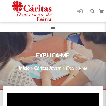
EXPLICA-ME
Início
>
Cáritas Jovem
>
Explica-me