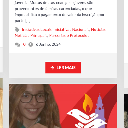
juvenil. Muitas destas crianças e jovens são
provenientes de famílias carenciadas, o que
impossibilita o pagamento do valor da inscrição por
parte […]
Iniciativas Locais
,
Iniciativas Nacionais
,
Noticias
,
Notícias Principais
,
Parcerias e Protocolos
0
6 Junho, 2024
LER MAIS