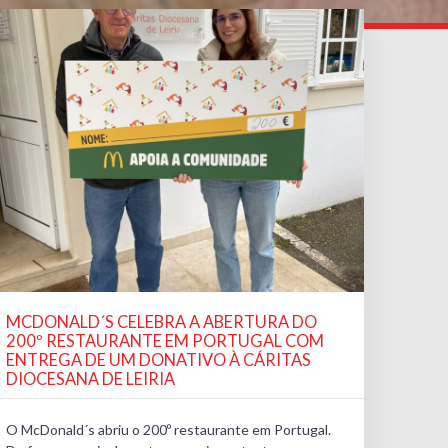
MCDONALD´S CELEBRA A ABERTURA DO
200º RESTAURANTE EM PORTUGAL COM
ENTREGA DE UM DONATIVO À CÁRITAS
DIOCESANA DE LEIRIA
O McDonald´s abriu o 200º restaurante em Portugal.