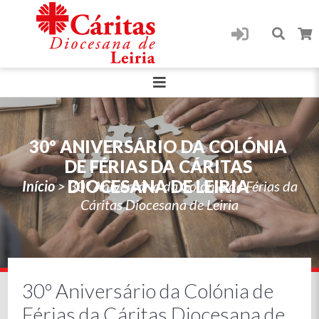
30º ANIVERSÁRIO DA COLÓNIA
DE FÉRIAS DA CÁRITAS
DIOCESANA DE LEIRIA
Início
>
30º Aniversário da Colónia de Férias da
Cáritas Diocesana de Leiria
30º Aniversário da Colónia de
Férias da Cáritas Diocesana de