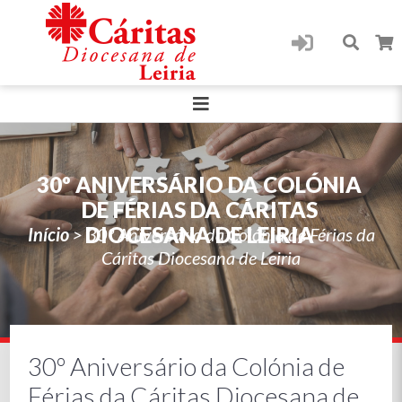
30º ANIVERSÁRIO DA COLÓNIA
DE FÉRIAS DA CÁRITAS
DIOCESANA DE LEIRIA
Início
>
30º Aniversário da Colónia de Férias da
Cáritas Diocesana de Leiria
30º Aniversário da Colónia de
Férias da Cáritas Diocesana de