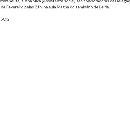
ioterapeuta) e Ana Silva (Assistente social) são colaboradoras da Delega
9 de Fevereiro pelas 21h, na aula Magna do seminário de Leiria.
NbOl2