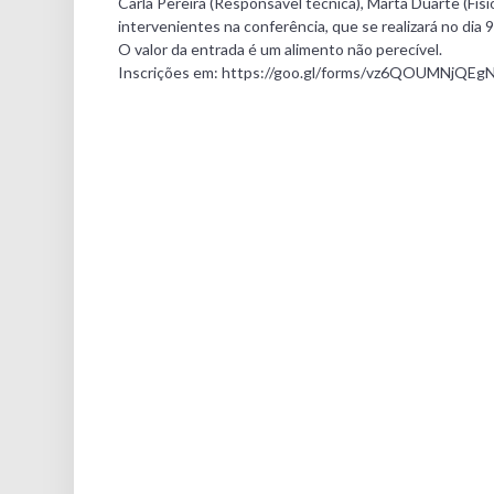
Carla Pereira (Responsável técnica), Marta Duarte (Fis
intervenientes na conferência, que se realizará no dia 
O valor da entrada é um alimento não perecível.
Inscrições em: https://goo.gl/forms/vz6QOUMNjQEg