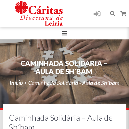
CAMINHADA SOLIDÁRIA –
AULA DE SH´BAM
Início
>
Caminhada Solidária - Aula de Sh´bam
Caminhada Solidária – Aula de
Sh´bam