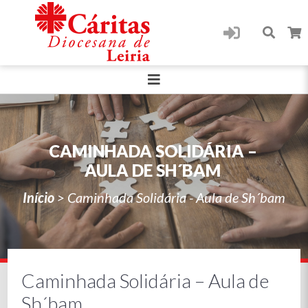
CAMINHADA SOLIDÁRIA –
AULA DE SH´BAM
Início
>
Caminhada Solidária - Aula de Sh´bam
Caminhada Solidária – Aula de
Sh´bam