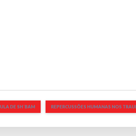
AULA DE SH´BAM
REPERCUSSÕES HUMANAS NOS TRAU