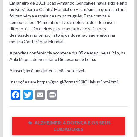
Em janeiro de 2011, João Armando Gonçalves havia sido eleito
no Brasil para o Comité Mundial do Escutismo, o que na altura
foi também a estreia de um português. Este comité é
composto por 14 membros. Doze deles, todos de países
diferentes, são eleitos para mandatos de seis anos,
desfasados no tempo, isto é, os doze não são eleitos na
mesma Conferência Mundial.
A próxima conferência acontece dia 05 de maio, pelas 21h, na
Aula Magna do Seminário Diocesano de Leiria.
A inscrição é um alimento não perecível.
Inscrições em https://goo.gl/forms/r99iOHabuo3mzAYm1
Facebook
Twitter
Email
Print
ALZHEIMER: A DOENÇA E OS SEUS
CUIDADORES