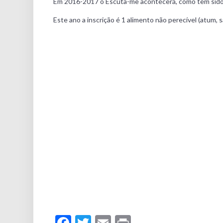
Em 2016-2017 o Escuta-me acontecerá, como tem sido h
Este ano a inscrição é 1 alimento não perecível (atum, s
Facebook
Twitter
Email
Print