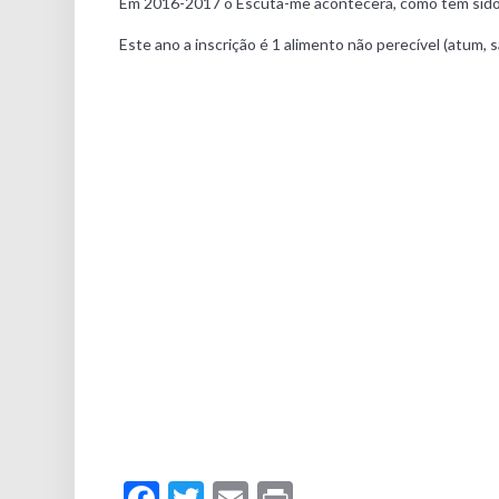
Em 2016-2017 o Escuta-me acontecerá, como tem sido h
Este ano a inscrição é 1 alimento não perecível (atum, s
Facebook
Twitter
Email
Print