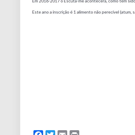
Em 2016-2017 o Escuta-me acontecerá, como tem sido h
Este ano a inscrição é 1 alimento não perecível (atum, s
Facebook
Twitter
Email
Print