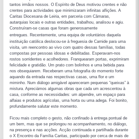
tantos irmãos nossos. O Espírito de Deus motivou crentes e
não
crentes para actividades que minimizaram infinitas aflições. A
Caritas Diocesana de Leiria, em parceria com Câmaras,
autarquias locais e outras entidades, trabalhou, analisou e agiu.
Construíram-se casas que foram generosamente
entregues.
Recentemente, uma equipa de voluntários
daquela
instituição católica deslocou-se à freguesia de Carnide para uma
visita, um reencontro ao vivo com quatro dessas famílias, todas
compostas por pessoas idosas e debilitadas. Esperavam-nos
rostos sorridentes e acolhedores. Franquearam portas, exprimiram
felicidade e gratidão.
Um prato com bolinhos e uma bebida para
nos obsequiarem. Receberam uma fotografia do momento forte
aquando da entrada nas respectivas casas, uma flor e um
miminho. Num diálogo amigável apareceram pequenas “queixas” à
mistura. Apreciámos algumas obras que cada um acrescentou à
casa, conforme as necessidades: um alpendre, um espaço para
alfaias e produtos agrícolas, uma horta ou uma adega. Foi bonito,
profundamente salutar este momento.
Ficou mais completo o gesto, não confinado à entrega pontual de
um bem, mas que se prolongou no acompanhamento, no diálogo,
na presença e nas acções. Acção continuada e partilhada durante
o X Encontro da Família Caritas, participado por cerca de mais de