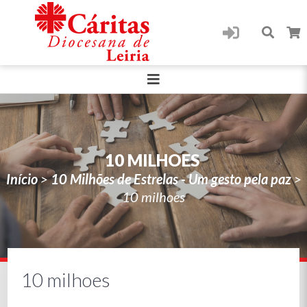
10 MILHOES
Início
>
10 Milhões de Estrelas - Um gesto pela paz
>
10 milhoes
10 milhoes