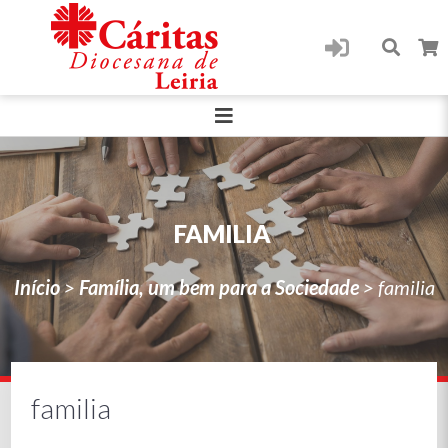
FAMILIA
Início
>
Família, um bem para a Sociedade
>
familia
familia