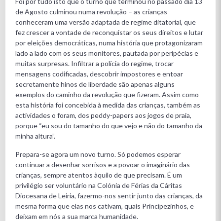
Foi por tudo isto que o turno que terminou no passado dia 13
de Agosto culminou numa revolução – as crianças
conheceram uma versão adaptada de regime ditatorial, que
fez crescer a vontade de reconquistar os seus direitos e lutar
por eleições democráticas, numa história que protagonizaram
lado a lado com os seus monitores, pautada por peripécias e
muitas surpresas. Infiltrar a polícia do regime, trocar
mensagens codificadas, descobrir impostores e entoar
secretamente hinos de liberdade são apenas alguns
exemplos do caminho da revolução que fizeram. Assim como
esta história foi concebida à medida das crianças, também as
actividades o foram, dos peddy-papers aos jogos de praia,
porque “eu sou do tamanho do que vejo e não do tamanho da
minha altura”.
Prepara-se agora um novo turno. Só podemos esperar
continuar a desenhar sorrisos e a povoar o imaginário das
crianças, sempre atentos àquilo de que precisam. É um
privilégio ser voluntário na Colónia de Férias da Cáritas
Diocesana de Leiria, fazermo-nos sentir junto das crianças, da
mesma forma que elas nos cativam, quais Principezinhos, e
deixam em nós a sua marca humanidade.