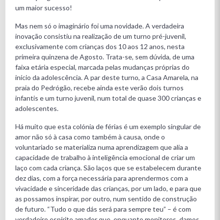
um maior sucesso!
Mas nem só o imaginário foi uma novidade. A verdadeira
inovação consistiu na realização de um turno pré-juvenil,
exclusivamente com crianças dos 10 aos 12 anos, nesta
primeira quinzena de Agosto. Trata-se, sem dúvida, de uma
faixa etária especial, marcada pelas mudanças próprias do
início da adolescência. A par deste turno, a Casa Amarela, na
praia do Pedrógão, recebe ainda este verão dois turnos
infantis e um turno juvenil, num total de quase 300 crianças e
adolescentes.
Há muito que esta colónia de férias é um exemplo singular de
amor não só à casa como também à causa, onde o
voluntariado se materializa numa aprendizagem que alia a
capacidade de trabalho à inteligência emocional de criar um
laço com cada criança. São laços que se estabelecem durante
dez dias, com a força necessária para aprendermos com a
vivacidade e sinceridade das crianças, por um lado, e para que
as possamos inspirar, por outro, num sentido de construção
de futuro. “Tudo o que dás será para sempre teu” – é com
verdadeiro espírito amador que, enquanto monitores, damos