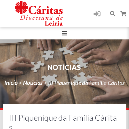
NOTÍCIAS
Início
>
Noticias
>
III Piquenique da Família Cáritas
III Piquenique da Família Cárita
s