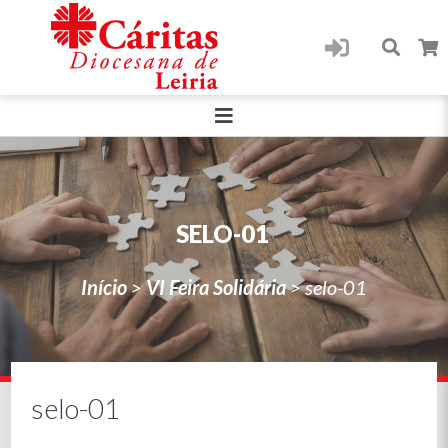
SELO-01
Início
>
VI Feira Solidária
>
selo-01
selo-01