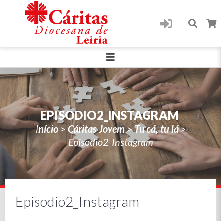
EPISODIO2_INSTAGRAM
Início
>
Cáritas Jovem
>
Tu cá, tu lá
>
Episodio2_Instagram
Episodio2_Instagram