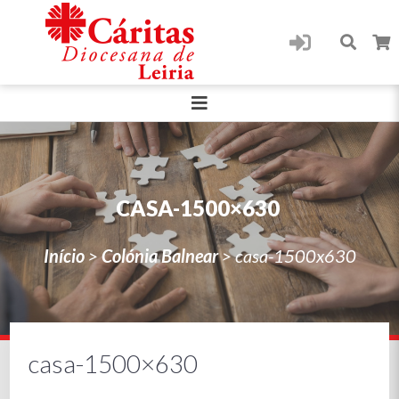
CASA-1500×630
Início
>
Colónia Balnear
>
casa-1500x630
casa-1500×630