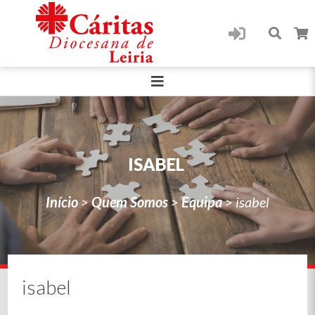
ISABEL
Início
>
Quem Somos
>
Equipa
>
isabel
isabel